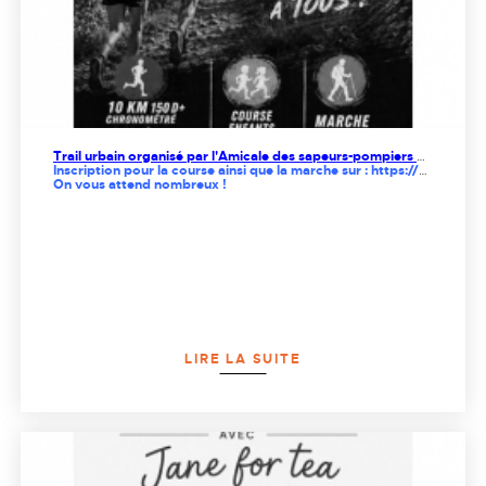
Trail urbain organisé par l'Amicale des sapeurs-pompiers de Salies du Salat le samedi 19 septembre 2026
Inscription pour la course ainsi que la marche sur : https://chrono-start.fr/Inscription/Course/detail/c/5489
On vous attend nombreux !
LIRE LA SUITE