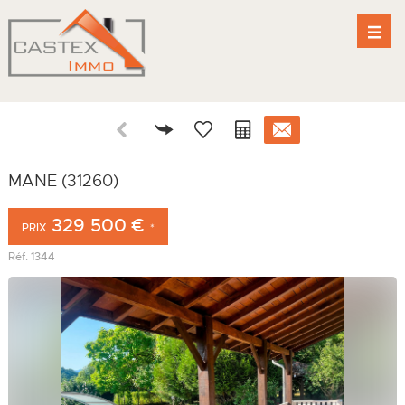
MANE (31260)
329 500 €
PRIX
*
Réf.
1344