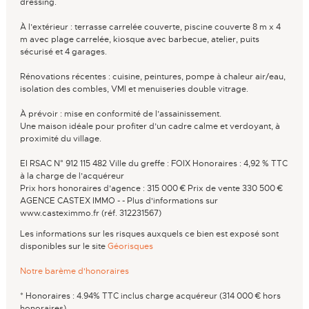
dressing.
À l’extérieur : terrasse carrelée couverte, piscine couverte 8 m x 4
m avec plage carrelée, kiosque avec barbecue, atelier, puits
sécurisé et 4 garages.
Rénovations récentes : cuisine, peintures, pompe à chaleur air/eau,
isolation des combles, VMI et menuiseries double vitrage.
À prévoir : mise en conformité de l’assainissement.
Une maison idéale pour profiter d’un cadre calme et verdoyant, à
proximité du village.
EI RSAC N° 912 115 482 Ville du greffe : FOIX Honoraires : 4,92 % TTC
à la charge de l’acquéreur
Prix hors honoraires d’agence : 315 000 € Prix de vente 330 500 €
AGENCE CASTEX IMMO - - Plus d'informations sur
www.casteximmo.fr (réf. 312231567)
Les informations sur les risques auxquels ce bien est exposé sont
disponibles sur le site
Géorisques
Notre barème d'honoraires
* Honoraires : 4.94% TTC inclus charge acquéreur (314 000 € hors
honoraires).