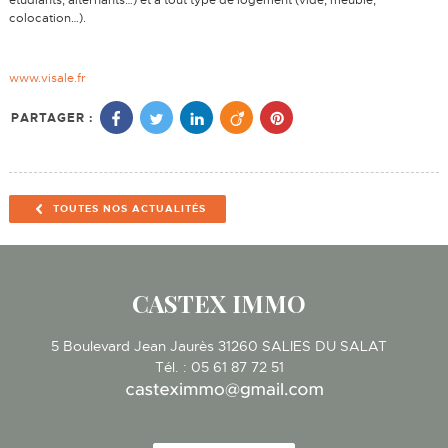
étudiants, alternants…) et à tout type de logement (vide, meublé,
colocation…).
www.visale.fr
PARTAGER :
TOUTES NOS ACTUALITÉS
CASTEX IMMO
5 Boulevard Jean Jaurès
31260
SALIES DU SALAT
Tél.
:
05 61 87 72 51